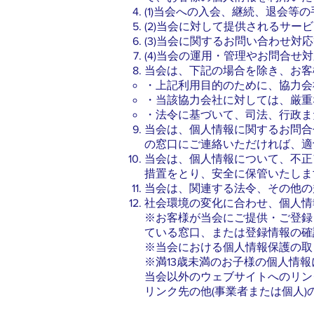
(1)当会への入会、継続、退会等
(2)当会に対して提供されるサー
(3)当会に関するお問い合わせ対
(4)当会の運用・管理やお問合せ
当会は、下記の場合を除き、お客
・上記利用目的のために、協力会
・当該協力会社に対しては、厳重
・法令に基づいて、司法、行政ま
当会は、個人情報に関するお問合
の窓口にご連絡いただければ、適
当会は、個人情報について、不正
措置をとり、安全に保管いたしま
当会は、関連する法令、その他の
社会環境の変化に合わせ、個人情
※お客様が当会にご提供・ご登録
ている窓口、または登録情報の確
※当会における個人情報保護の取
※満13歳未満のお子様の個人情
当会以外のウェブサイトへのリン
リンク先の他(事業者または個人