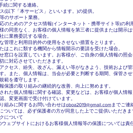
の手続に関する連絡。
ビス(以下「本サービス」といいます。)の提供。
応等のサポート業務。
対応のためのアクセス情報(インターネット・携帯サイト等)の利
様の同意なく、お客様の個人情報を第三者に提供または開示は
社に業務委託する場合。
な管理と利用目的外の使用をさせない措置をとります。
たはこれに類する機関から情報開示の要請を受けた場合。
せ窓口を設置しています。お客様が、ご自身の個人情報の照会
切に対応させていただきます。
アクセス、紛失、改ざん、漏えい等がなきよう、技術および管
す。また、個人情報は、当会が必要と判断する期間、保管させ
規範を遵守します。
報保護の取り組みの継続的な改善、向上に努めます。
された個人情報に関する確認、変更などは、お客様が個人情報
認、変更画面で受け付けています。
り組みに関するお問い合わせは
oboa2019@gmail.com
までご連
報については、必ず保護者の方が同意した上でご提供いただきま
クについて
)のウェブサイトにおけるお客様個人情報等の保護については責